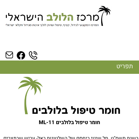
תפריט
חומר טיפול בלולבים ML-11
בשנת תשס"ט חל שינוי ביחסם של השלטונות באל- עריש שבמצרים