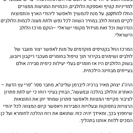
למדיניות קטיף ואספקת הלולבים, הכמויות המגיעות ממצרים
החלו
.
על מנת להמשיך ולאפשר ליהודי הארץ והתפוצות
להתקטן
לקיים מצוות לולב במחיר השווה לכל נפש ולתת מענה לכמות הלולבים
הנדרשת וכל זאת מגידול מקומי ישראלי –
הוקם מרכז הלולב
הישראלי.
המרכז החל בקטיפים מוקדמים על מנת לאפשר יצור מוגבר של
לולבים ושימורם בקירור תוך טיפול בחומרים מעכבי ריקבון ויובש,
בשוק הלולבים היו אז חומרים בעלי יעילות כימית סבירה אולם
בעייתים מבחינה הילכתית.
הרה"ג יצחק מאיר ברכיה ליברמן שליט"א, מחבר ספר "פרי עץ הדעת –
האתרוג והלולב בהלכה ובמעשה",
הבחין בעיני רוחו כי יש לתת פתרון
לציבור מקיימי המצוות ולאפשר פתרון שמחד יתן את התוצאות
הרצויות בתפוקות ובעלויות הסבירות ויאפשר קיום המצווה לכל יהודי
שיחפוץ בכך, ומאידך יהיה כזה שתואם את רוח ההלכה לחומרא ועל כן
הסכים ללוות אותנו בתהליך.