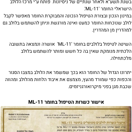
בשנת תשע"א ולאחר שנתיים של ניסיונות פותח ע"י מרכז הלולב
הישראלי החומר 'ML-11'.
במינון הנכון ובצורת הטיפול הנכונה והמבוקרת החומר מאפשר לקבל
לולב שנוכחות החומר כמעט ואינה מורגשת וניתן להשתמש בלולב גם
למהדרין מן המהדרין.
השיטה לטיפול בלולבים בחומר 'ML-11'
אושרה ונמצאה בתשובה
הלכתית מנומקת שאין בה כל חשש ומותר להשתמש בלולב
מלכתחילה.
יתרונו הגדול של החומר הוא בכך שמשמר את הלולב במצבו הסגור
והכפות כפי שמורד מהעץ, מצמצם את איבוד הלחות מהלולב ומהווה
שכבת מגן בפני מיקרואורגניזמים.
אישור כשרות הטיפול בחומר ML-11